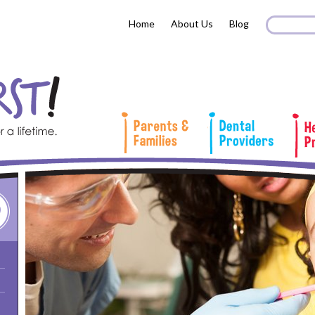
Search 
Sear
Home
About Us
Blog