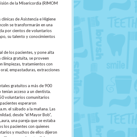
 Misión de la Misericordia (RIMOM
clínicas de Asistencia e Higiene
ncoln se transformarán en una
ida por cientos de voluntarios
po, su talento y conocimientos
 de los pacientes, y pone alta
 clínica gratuita, se proveen
en limpiezas, tratamientos con
d oral, empastaduras, extracciones
ales gratuitos a más de 900
o tenían acceso a un dentista.
50 voluntarios comunitarios
 pacientes esperaron
 a.m. el sábado a la mañana. Las
umildad, desde “el Mayor Bob”,
Laura, una pareja que se estaba
os los pacientes con quienes
ntarios y muchos de ellos dijeron