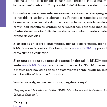
que era la mejor atención que jamás habían recibido. Incluso más me 
hubieran tenido otra opción que sufrir indefinidamente el dolor o sa
Lo que hace que este evento sea realmente más especial es que gru
convertido en socios y colaboradores. Proveedores médicos, prove
farmacéuticos, entes del estado, educación terciaria, entidades de 
comunidad, hospitales, centros de salud, bancos, corporaciones, 
cientos de voluntarios individuales de comunidades de todo Rhode 
evento de dos días.
Si usted es un profesional médico, dental o de farmacia, ¡lo n
RIMOM no sería posible. Por favor, visite
www.RIMOM.org
para o
convertirse en voluntario.
Si es una persona que necesita atención dental,
la RIMOM podrí
visite
www.RIMOM.org
para más información. La RIMOM provee un
dentales pero hay otros tipos de tratamientos dentales que no se pu
nuestro sitio Web para más detalles.
Si usted ve a alguien sin una sonrisa, ¡regálele la suya!
Blog especial de Deborah Fuller, DMD, MS, y Vicepresidente de la Ju
la Salud Oral de RI
Category:
Español