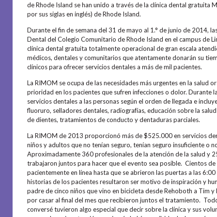
de Rhode Island se han unido a través de la clínica dental gratuita
por sus siglas en inglés) de Rhode Island.
Durante el fin de semana del 31 de mayo al 1.° de junio de 2014, las 
Dental del Colegio Comunitario de Rhode Island en el campus de Li
clínica dental gratuita totalmente operacional de gran escala atend
médicos, dentales y comunitarios que atentamente donarán su tiem
clínicos para ofrecer servicios dentales a más de mil pacientes.
La RIMOM se ocupa de las necesidades más urgentes en la salud oral
prioridad en los pacientes que sufren infecciones o dolor. Durante la
servicios dentales a las personas según el orden de llegada e incluy
fluoruro, selladores dentales, radiografías, educación sobre la salu
de dientes, tratamientos de conducto y dentaduras parciales.
La RIMOM de 2013 proporcionó más de $525.000 en servicios dent
niños y adultos que no tenían seguro, tenían seguro insuficiente o n
Aproximadamente 360 profesionales de la atención de la salud y 2
trabajaron juntos para hacer que el evento sea posible. Cientos de
pacientemente en línea hasta que se abrieron las puertas a las 6:00
historias de los pacientes resultaron ser motivo de inspiración y h
padre de cinco niños que vino en bicicleta desde Rehoboth a Tim y 
por casar al final del mes que recibieron juntos el tratamiento. Tod
conversé tuvieron algo especial que decir sobre la clínica y sus volu