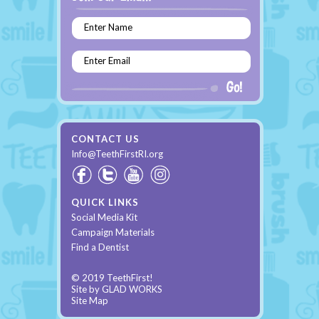
Enter Name
Enter Email
CONTACT US
Info@TeethFirstRI.org
QUICK LINKS
Social Media Kit
Campaign Materials
Find a Dentist
© 2019 TeethFirst!
Site by
GLAD WORKS
Site Map