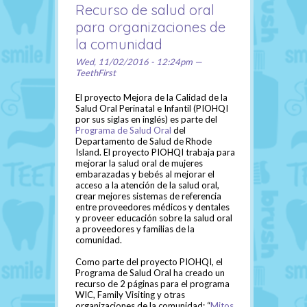
Recurso de salud oral
para organizaciones de
la comunidad
Wed, 11/02/2016 - 12:24pm —
TeethFirst
El proyecto Mejora de la Calidad de la
Salud Oral Perinatal e Infantil (PIOHQI
por sus siglas en inglés) es parte del
Programa de Salud Oral
del
Departamento de Salud de Rhode
Island. El proyecto PIOHQI trabaja para
mejorar la salud oral de mujeres
embarazadas y bebés al mejorar el
acceso a la atención de la salud oral,
crear mejores sistemas de referencia
entre proveedores médicos y dentales
y proveer educación sobre la salud oral
a proveedores y familias de la
comunidad.
Como parte del proyecto PIOHQI, el
Programa de Salud Oral ha creado un
recurso de 2 páginas para el programa
WIC, Family Visiting y otras
organizaciones de la comunidad: “
Mitos