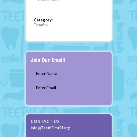
Category:
Español
Enter Name
Enter Email
CONTACT US
Info@TeethFirstRI.org