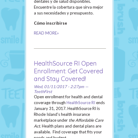
dentales y de salud disponibles.
Encuentre la cobertura que sirva mejor
a sus necesidades y presupuesto.
Cómo inscribirse
READ MORE»
HealthSource RI Open
Enrollment: Get Covered
and Stay Covered!
Wed, 01/11/2017 - 2:27pm —
TeethFirst
Open enrollment for health and dental
coverage through
HealthSource RI
ends
January 31, 2017. HealthSource RI is
Rhode Island’s health insurance
marketplace under
the Affordable Care
Act
. Health plans and dental plans are
available. Find coverage that fits your
needs and budget.