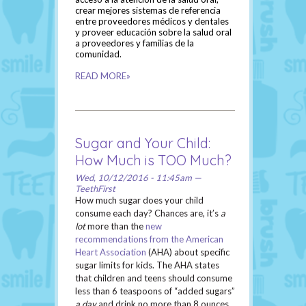
crear mejores sistemas de referencia
entre proveedores médicos y dentales
y proveer educación sobre la salud oral
a proveedores y familias de la
comunidad.
READ MORE»
Sugar and Your Child:
How Much is TOO Much?
Wed, 10/12/2016 - 11:45am —
TeethFirst
How much sugar does your child
consume each day? Chances are, it’s
a
lot
more than the
new
recommendations from the American
Heart Association
(AHA) about specific
sugar limits for kids. The AHA states
that children and teens should consume
less than 6 teaspoons of “added sugars”
a day
and drink no more than 8 ounces