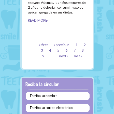
semana
. Además, los niños menores de
2 años no deberían consumir
nada
de
azúcar agregada en sus dietas.
READ MORE»
PAGES
« first
‹ previous
1
2
3
4
5
6
7
8
9
…
next ›
last »
Escriba su nombre
Escriba su correo electrónico