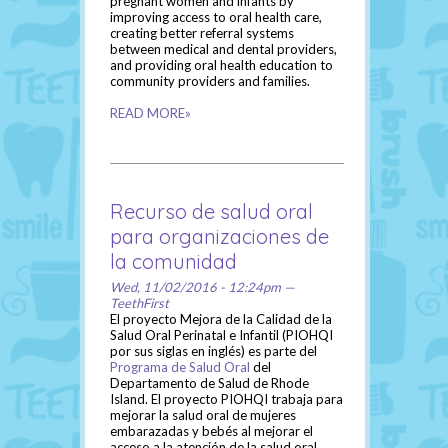
pregnant women and infants by
improving access to oral health care,
creating better referral systems
between medical and dental providers,
and providing oral health education to
community providers and families.
READ MORE»
Recurso de salud oral
para organizaciones de
la comunidad
Wed, 11/02/2016 - 12:24pm —
TeethFirst
El proyecto Mejora de la Calidad de la
Salud Oral Perinatal e Infantil (PIOHQI
por sus siglas en inglés) es parte del
Programa de Salud Oral
del
Departamento de Salud de Rhode
Island. El proyecto PIOHQI trabaja para
mejorar la salud oral de mujeres
embarazadas y bebés al mejorar el
acceso a la atención de la salud oral,