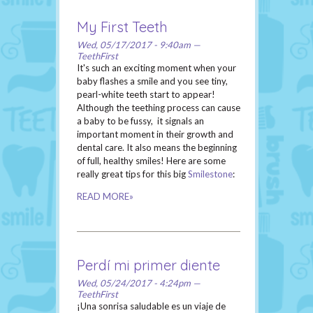
My First Teeth
Wed, 05/17/2017 - 9:40am —
TeethFirst
It's such an exciting moment when your
baby flashes a smile and you see tiny,
pearl-white teeth start to appear!
Although the teething process can cause
a baby to be fussy, it signals an
important moment in their growth and
dental care. It also means the beginning
of full, healthy smiles! Here are some
really great tips for this big
Smilestone
:
READ MORE»
Perdí mi primer diente
Wed, 05/24/2017 - 4:24pm —
TeethFirst
¡Una sonrisa saludable es un viaje de