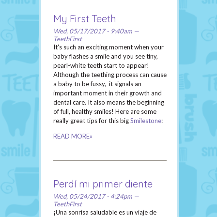
My First Teeth
Wed, 05/17/2017 - 9:40am —
TeethFirst
It's such an exciting moment when your
baby flashes a smile and you see tiny,
pearl-white teeth start to appear!
Although the teething process can cause
a baby to be fussy, it signals an
important moment in their growth and
dental care. It also means the beginning
of full, healthy smiles! Here are some
really great tips for this big
Smilestone
:
READ MORE»
Perdí mi primer diente
Wed, 05/24/2017 - 4:24pm —
TeethFirst
¡Una sonrisa saludable es un viaje de