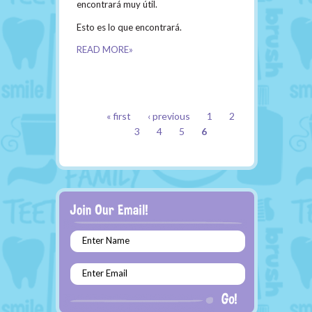
encontrará muy útil.
Esto es lo que encontrará.
READ MORE»
PAGES
« first
‹ previous
1
2
3
4
5
6
Enter Name
Enter Email